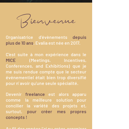
Bienvenue
Organisatrice d'évènements
depuis
plus de 10 ans
, Evalia est née en 2017.
C'est suite à mon expérience dans le
MICE
(Meetings, Incentives,
Conferences, and Exhibitions) que je
me suis rendue compte que le secteur
événementiel était bien trop diversifié
pour n' avoir qu'une seule spécialité.
Devenir
freelance
est alors apparu
comme la meilleure solution pour
concilier la variété des projets et,
surtout,
pour créer mes propres
concepts !​
Au fil des années j’ai pu créer, organiser