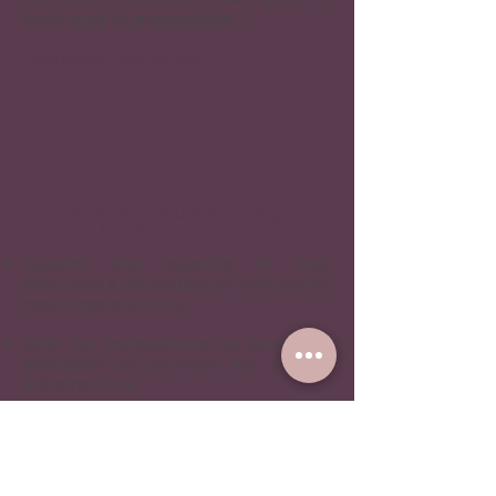
cadre
privé
ou
professionnel...
Vous êtes au bon endroit.
Ce que j'aime c'est :
Apporter mon expertise et mon
expérience à des équipes qui n'ont pas les
ressources en interne.
Aider les professionnels qui souhaitent
développer ou optimiser leur activité
évènementielle.
Accompagner les structures qui
souhaitent créer ou organiser un
évènement sans avoir nécessairement
besoin d’une agence évènementielle.
En