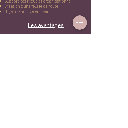
Support logistique et organisationnel
Création d’une feuille de route
Organisation clé en main
Les avantages
Transparence financière
Optimisation du budget
Fort réseau de prestataires et partenaires
Optimisation des ressources internes à
l'entreprise
Partage d' expérience
Accueil
Mes références
À propos
Marine Curtil
Tél :
+33 6 84 96 47 64
Mail :
contact@evaliaevents.com