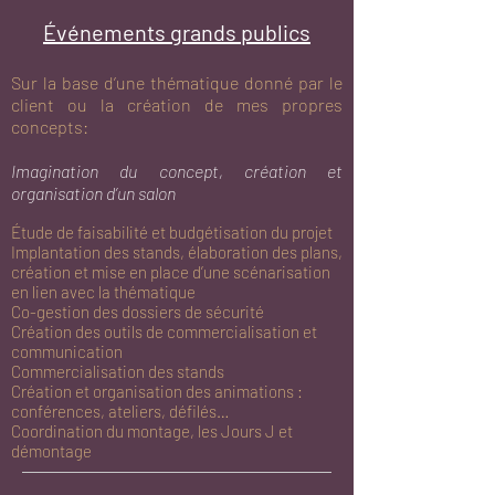
Événements grands publics
Sur la base d’une thématique donné par le
client ou la création de mes propres
concepts:
Imagination du concept, création et
organisation d’un salon
Étude de faisabilité et budgétisation du projet
Implantation des stands, élaboration des plans,
création et mise en place d’une scénarisation
en lien avec la thématique
Co-gestion des dossiers de sécurité
Création des outils de commercialisation et
communication
Commercialisation des stands
Création et organisation des animations :
conférences, ateliers, défilés…
Coordination du montage, les Jours J et
démontage