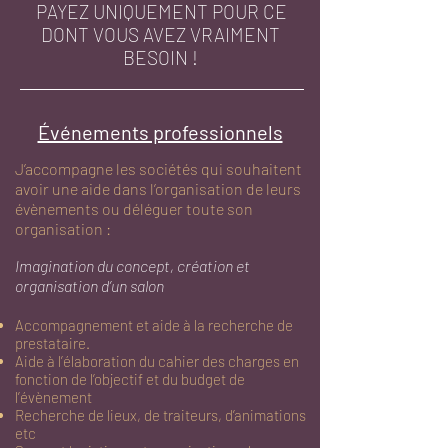
PAYEZ UNIQUEMENT POUR CE
DONT VOUS AVEZ VRAIMENT
BESOIN !
Événements professionnels
J’accompagne les sociétés qui souhaitent
avoir une aide dans
l’organisation de leurs
évènements ou déléguer toute son
organisation :
Imagination du concept, création et
organisation d’un salon
Accompagnement et aide à la recherche de
prestataire.
Aide à l’élaboration du cahier des charges en
fonction de l’objectif et du budget de
l’évènement
Recherche de lieux, de traiteurs, d’animations
etc